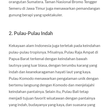
orangutan Sumatera. Taman Nasional Bromo Tengger
Semeru di Jawa Timur juga menawarkan pemandangan
gunung berapi yang spektakuler.
2. Pulau-Pulau Indah
Kekayaan alam Indonesia juga terletak pada keindahan
pulau-pulau tropisnya. Misalnya, Pulau Raja Ampat di
Papua Barat terkenal dengan keindahan bawah
lautnya yang luar biasa, dengan terumbu karang yang
indah dan keanekaragaman hayati laut yang kaya.
Pulau Komodo menawarkan pengalaman unik dengan
bertemu langsung dengan Komodo dan menjelajahi
keindahan pantainya. Selain itu, Pulau Bali tetap
menjadi tujuan favorit wisatawan dengan pantainya
yang indah, budayanya yang kaya, dan suasana yang