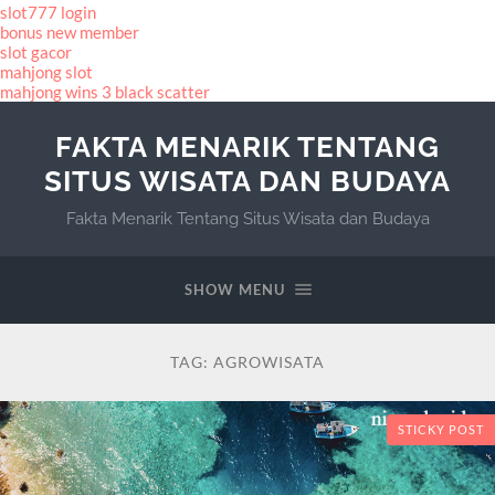
slot777 login
bonus new member
slot gacor
mahjong slot
mahjong wins 3 black scatter
FAKTA MENARIK TENTANG
SITUS WISATA DAN BUDAYA
Fakta Menarik Tentang Situs Wisata dan Budaya
SHOW MENU
TAG:
AGROWISATA
STICKY POST