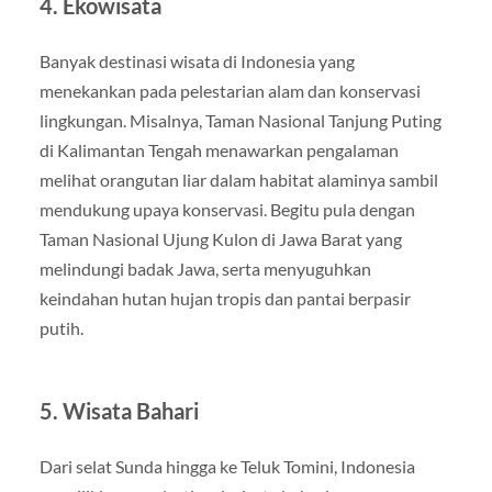
4. Ekowisata
Banyak destinasi wisata di Indonesia yang
menekankan pada pelestarian alam dan konservasi
lingkungan. Misalnya, Taman Nasional Tanjung Puting
di Kalimantan Tengah menawarkan pengalaman
melihat orangutan liar dalam habitat alaminya sambil
mendukung upaya konservasi. Begitu pula dengan
Taman Nasional Ujung Kulon di Jawa Barat yang
melindungi badak Jawa, serta menyuguhkan
keindahan hutan hujan tropis dan pantai berpasir
putih.
5. Wisata Bahari
Dari selat Sunda hingga ke Teluk Tomini, Indonesia