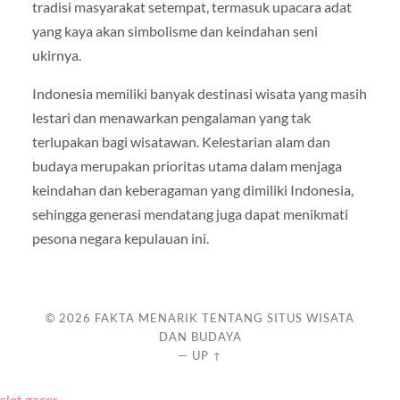
tradisi masyarakat setempat, termasuk upacara adat
yang kaya akan simbolisme dan keindahan seni
ukirnya.
Indonesia memiliki banyak destinasi wisata yang masih
lestari dan menawarkan pengalaman yang tak
terlupakan bagi wisatawan. Kelestarian alam dan
budaya merupakan prioritas utama dalam menjaga
keindahan dan keberagaman yang dimiliki Indonesia,
sehingga generasi mendatang juga dapat menikmati
pesona negara kepulauan ini.
© 2026
FAKTA MENARIK TENTANG SITUS WISATA
DAN BUDAYA
—
UP ↑
slot gacor