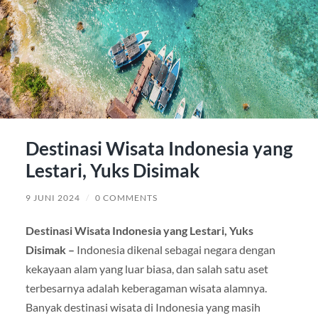
Destinasi Wisata Indonesia yang
Lestari, Yuks Disimak
9 JUNI 2024
/
0 COMMENTS
Destinasi Wisata Indonesia yang Lestari, Yuks
Disimak –
Indonesia dikenal sebagai negara dengan
kekayaan alam yang luar biasa, dan salah satu aset
terbesarnya adalah keberagaman wisata alamnya.
Banyak destinasi wisata di Indonesia yang masih