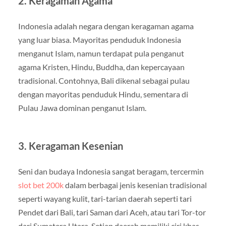
2. Keragaman Agama
Indonesia adalah negara dengan keragaman agama
yang luar biasa. Mayoritas penduduk Indonesia
menganut Islam, namun terdapat pula penganut
agama Kristen, Hindu, Buddha, dan kepercayaan
tradisional. Contohnya, Bali dikenal sebagai pulau
dengan mayoritas penduduk Hindu, sementara di
Pulau Jawa dominan penganut Islam.
3. Keragaman Kesenian
Seni dan budaya Indonesia sangat beragam, tercermin
slot bet 200k
dalam berbagai jenis kesenian tradisional
seperti wayang kulit, tari-tarian daerah seperti tari
Pendet dari Bali, tari Saman dari Aceh, atau tari Tor-tor
dari Sumatera Utara. Setiap daerah memiliki ciri khas