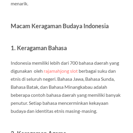
menarik.
Macam Keragaman Budaya Indonesia
1. Keragaman Bahasa
Indonesia memiliki lebih dari 700 bahasa daerah yang
digunakan oleh
rajamahjong slot
berbagai suku dan
etnis di seluruh negeri. Bahasa Jawa, Bahasa Sunda,
Bahasa Batak, dan Bahasa Minangkabau adalah
beberapa contoh bahasa daerah yang memiliki banyak
penutur. Setiap bahasa mencerminkan kekayaan
budaya dan identitas etnis masing-masing.