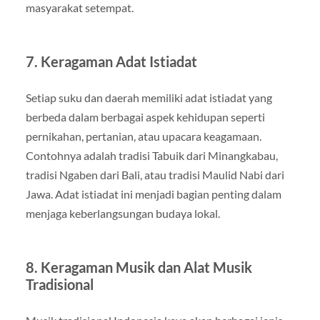
masyarakat setempat.
7. Keragaman Adat Istiadat
Setiap suku dan daerah memiliki adat istiadat yang
berbeda dalam berbagai aspek kehidupan seperti
pernikahan, pertanian, atau upacara keagamaan.
Contohnya adalah tradisi Tabuik dari Minangkabau,
tradisi Ngaben dari Bali, atau tradisi Maulid Nabi dari
Jawa. Adat istiadat ini menjadi bagian penting dalam
menjaga keberlangsungan budaya lokal.
8. Keragaman Musik dan Alat Musik
Tradisional