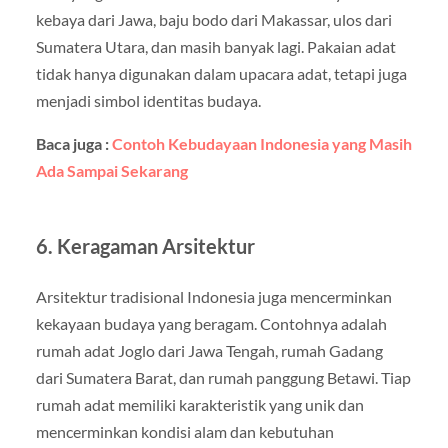
kebaya dari Jawa, baju bodo dari Makassar, ulos dari
Sumatera Utara, dan masih banyak lagi. Pakaian adat
tidak hanya digunakan dalam upacara adat, tetapi juga
menjadi simbol identitas budaya.
Baca juga :
Contoh Kebudayaan Indonesia yang Masih
Ada Sampai Sekarang
6. Keragaman Arsitektur
Arsitektur tradisional Indonesia juga mencerminkan
kekayaan budaya yang beragam. Contohnya adalah
rumah adat Joglo dari Jawa Tengah, rumah Gadang
dari Sumatera Barat, dan rumah panggung Betawi. Tiap
rumah adat memiliki karakteristik yang unik dan
mencerminkan kondisi alam dan kebutuhan