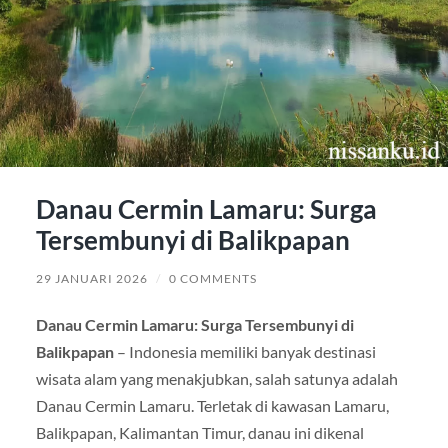
Danau Cermin Lamaru: Surga
Tersembunyi di Balikpapan
29 JANUARI 2026
/
0 COMMENTS
Danau Cermin Lamaru: Surga Tersembunyi di
Balikpapan
– Indonesia memiliki banyak destinasi
wisata alam yang menakjubkan, salah satunya adalah
Danau Cermin Lamaru. Terletak di kawasan Lamaru,
Balikpapan, Kalimantan Timur, danau ini dikenal