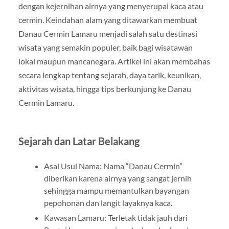
dengan kejernihan airnya yang menyerupai kaca atau
cermin. Keindahan alam yang ditawarkan membuat
Danau Cermin Lamaru menjadi salah satu destinasi
wisata yang semakin populer, baik bagi wisatawan
lokal maupun mancanegara. Artikel ini akan membahas
secara lengkap tentang sejarah, daya tarik, keunikan,
aktivitas wisata, hingga tips berkunjung ke Danau
Cermin Lamaru.
Sejarah dan Latar Belakang
Asal Usul Nama: Nama “Danau Cermin”
diberikan karena airnya yang sangat jernih
sehingga mampu memantulkan bayangan
pepohonan dan langit layaknya kaca.
Kawasan Lamaru: Terletak tidak jauh dari