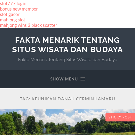
slot777 login
bonus new member
slot gacor
mahjong slot
mahjong wins 3 black scatter
FAKTA MENARIK TENTANG
SITUS WISATA DAN BUDAYA
Fakta Menarik Tentang Situs Wisata dan Budaya
SHOW MENU
TAG:
KEUNIKAN DANAU CERMIN LAMARU
STICKY POST