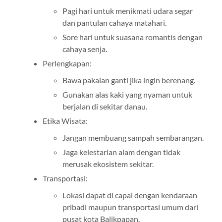
Pagi hari untuk menikmati udara segar
dan pantulan cahaya matahari.
Sore hari untuk suasana romantis dengan
cahaya senja.
Perlengkapan:
Bawa pakaian ganti jika ingin berenang.
Gunakan alas kaki yang nyaman untuk
berjalan di sekitar danau.
Etika Wisata:
Jangan membuang sampah sembarangan.
Jaga kelestarian alam dengan tidak
merusak ekosistem sekitar.
Transportasi:
Lokasi dapat di capai dengan kendaraan
pribadi maupun transportasi umum dari
pusat kota Balikpapan.