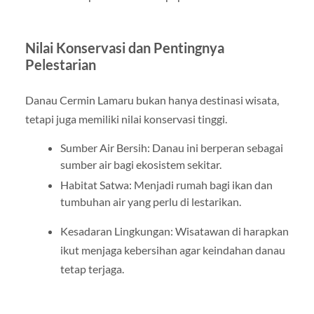
Nilai Konservasi dan Pentingnya
Pelestarian
Danau Cermin Lamaru bukan hanya destinasi wisata,
tetapi juga memiliki nilai konservasi tinggi.
Sumber Air Bersih: Danau ini berperan sebagai
sumber air bagi ekosistem sekitar.
Habitat Satwa: Menjadi rumah bagi ikan dan
tumbuhan air yang perlu di lestarikan.
Kesadaran Lingkungan: Wisatawan di harapkan
ikut menjaga kebersihan agar keindahan danau
tetap terjaga.