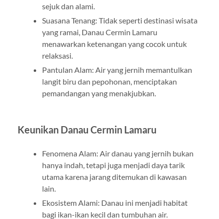
sejuk dan alami.
Suasana Tenang: Tidak seperti destinasi wisata
yang ramai, Danau Cermin Lamaru
menawarkan ketenangan yang cocok untuk
relaksasi.
Pantulan Alam: Air yang jernih memantulkan
langit biru dan pepohonan, menciptakan
pemandangan yang menakjubkan.
Keunikan Danau Cermin Lamaru
Fenomena Alam: Air danau yang jernih bukan
hanya indah, tetapi juga menjadi daya tarik
utama karena jarang ditemukan di kawasan
lain.
Ekosistem Alami: Danau ini menjadi habitat
bagi ikan-ikan kecil dan tumbuhan air.