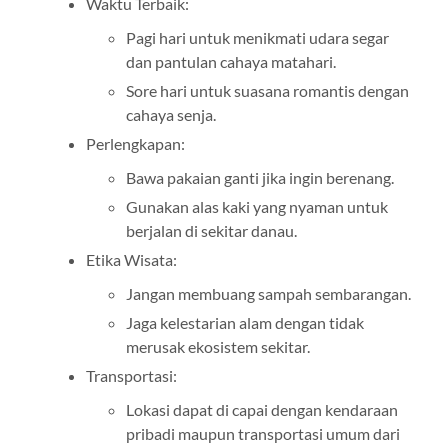
Waktu Terbaik:
Pagi hari untuk menikmati udara segar
dan pantulan cahaya matahari.
Sore hari untuk suasana romantis dengan
cahaya senja.
Perlengkapan:
Bawa pakaian ganti jika ingin berenang.
Gunakan alas kaki yang nyaman untuk
berjalan di sekitar danau.
Etika Wisata:
Jangan membuang sampah sembarangan.
Jaga kelestarian alam dengan tidak
merusak ekosistem sekitar.
Transportasi:
Lokasi dapat di capai dengan kendaraan
pribadi maupun transportasi umum dari