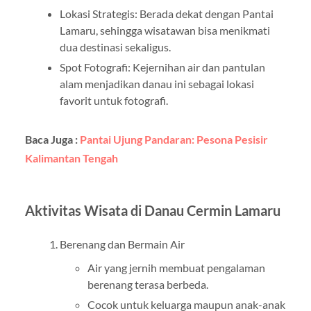
Lokasi Strategis: Berada dekat dengan Pantai
Lamaru, sehingga wisatawan bisa menikmati
dua destinasi sekaligus.
Spot Fotografi: Kejernihan air dan pantulan
alam menjadikan danau ini sebagai lokasi
favorit untuk fotografi.
Baca Juga :
Pantai Ujung Pandaran: Pesona Pesisir
Kalimantan Tengah
Aktivitas Wisata di Danau Cermin Lamaru
Berenang dan Bermain Air
Air yang jernih membuat pengalaman
berenang terasa berbeda.
Cocok untuk keluarga maupun anak-anak