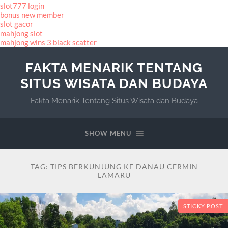
slot777 login
bonus new member
slot gacor
mahjong slot
mahjong wins 3 black scatter
FAKTA MENARIK TENTANG
SITUS WISATA DAN BUDAYA
Fakta Menarik Tentang Situs Wisata dan Budaya
SHOW MENU
TAG:
TIPS BERKUNJUNG KE DANAU CERMIN
LAMARU
STICKY POST