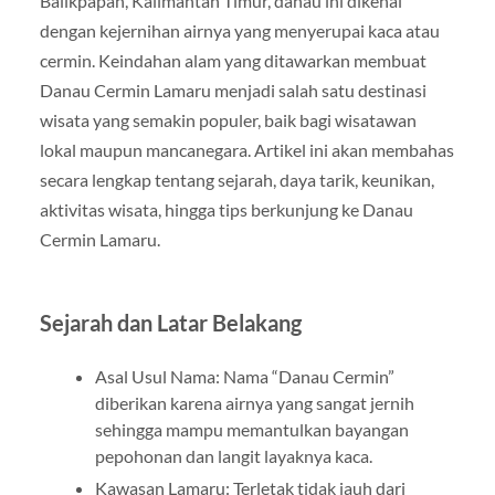
Balikpapan, Kalimantan Timur, danau ini dikenal
dengan kejernihan airnya yang menyerupai kaca atau
cermin. Keindahan alam yang ditawarkan membuat
Danau Cermin Lamaru menjadi salah satu destinasi
wisata yang semakin populer, baik bagi wisatawan
lokal maupun mancanegara. Artikel ini akan membahas
secara lengkap tentang sejarah, daya tarik, keunikan,
aktivitas wisata, hingga tips berkunjung ke Danau
Cermin Lamaru.
Sejarah dan Latar Belakang
Asal Usul Nama: Nama “Danau Cermin”
diberikan karena airnya yang sangat jernih
sehingga mampu memantulkan bayangan
pepohonan dan langit layaknya kaca.
Kawasan Lamaru: Terletak tidak jauh dari