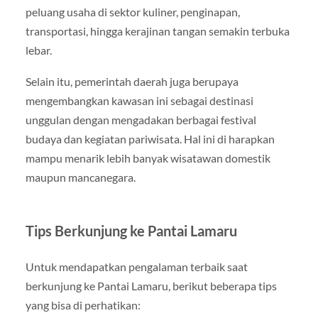
peluang usaha di sektor kuliner, penginapan,
transportasi, hingga kerajinan tangan semakin terbuka
lebar.
Selain itu, pemerintah daerah juga berupaya
mengembangkan kawasan ini sebagai destinasi
unggulan dengan mengadakan berbagai festival
budaya dan kegiatan pariwisata. Hal ini di harapkan
mampu menarik lebih banyak wisatawan domestik
maupun mancanegara.
Tips Berkunjung ke Pantai Lamaru
Untuk mendapatkan pengalaman terbaik saat
berkunjung ke Pantai Lamaru, berikut beberapa tips
yang bisa di perhatikan: