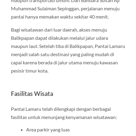
maupun transportasi umum. Dari Bandara Sultan Aji
Muhammad Sulaiman Sepinggan, perjalanan menuju
pantai hanya memakan waktu sekitar 40 menit.
Bagi wisatawan dari luar daerah, akses menuju
Balikpapan dapat dilakukan melalui jalur udara
maupun laut. Setelah tiba di Balikpapan, Pantai Lamaru
menjadi salah satu destinasi yang paling mudah di
capai karena berada di jalur utama menuju kawasan
pesisir timur kota.
Fasilitas Wisata
Pantai Lamaru telah dilengkapi dengan berbagai
fasilitas untuk menunjang kenyamanan wisatawan:
Area parkir yang luas