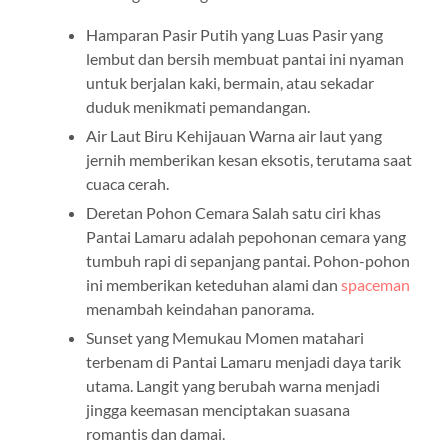
Hamparan Pasir Putih yang Luas Pasir yang
lembut dan bersih membuat pantai ini nyaman
untuk berjalan kaki, bermain, atau sekadar
duduk menikmati pemandangan.
Air Laut Biru Kehijauan Warna air laut yang
jernih memberikan kesan eksotis, terutama saat
cuaca cerah.
Deretan Pohon Cemara Salah satu ciri khas
Pantai Lamaru adalah pepohonan cemara yang
tumbuh rapi di sepanjang pantai. Pohon-pohon
ini memberikan keteduhan alami dan
spaceman
menambah keindahan panorama.
Sunset yang Memukau Momen matahari
terbenam di Pantai Lamaru menjadi daya tarik
utama. Langit yang berubah warna menjadi
jingga keemasan menciptakan suasana
romantis dan damai.