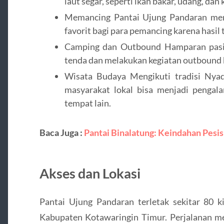
laut segar, seperti ikan bakar, udang, dan 
Memancing Pantai Ujung Pandaran me
favorit bagi para pemancing karena hasil
Camping dan Outbound Hamparan pasir
tenda dan melakukan kegiatan outbound 
Wisata Budaya Mengikuti tradisi Nyad
masyarakat lokal bisa menjadi pengal
tempat lain.
Baca Juga :
Pantai Binalatung: Keindahan Pesisi
Akses dan Lokasi
Pantai Ujung Pandaran terletak sekitar 80 k
Kabupaten Kotawaringin Timur. Perjalanan m