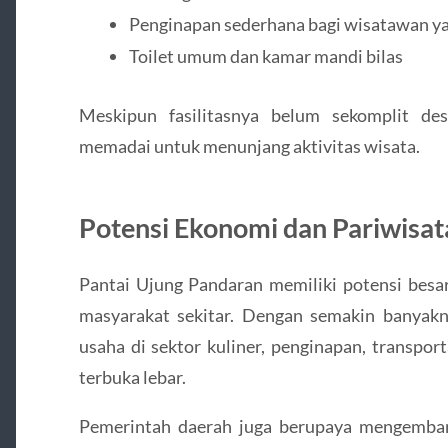
Penginapan sederhana bagi wisatawan y
Toilet umum dan kamar mandi bilas
Meskipun fasilitasnya belum sekomplit de
memadai untuk menunjang aktivitas wisata.
Potensi Ekonomi dan Pariwisat
Pantai Ujung Pandaran memiliki potensi bes
masyarakat sekitar. Dengan semakin banyak
usaha di sektor kuliner, penginapan, transpor
terbuka lebar.
Pemerintah daerah juga berupaya mengemban