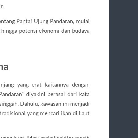
r.
entang Pantai Ujung Pandaran, mulai
a, hingga potensi ekonomi dan budaya
ma
anjang yang erat kaitannya dengan
andaran” diyakini berasal dari kata
singgah. Dahulu, kawasan ini menjadi
tradisional yang mencari ikan di Laut
ya yang kuat. Masyarakat sekitar masih