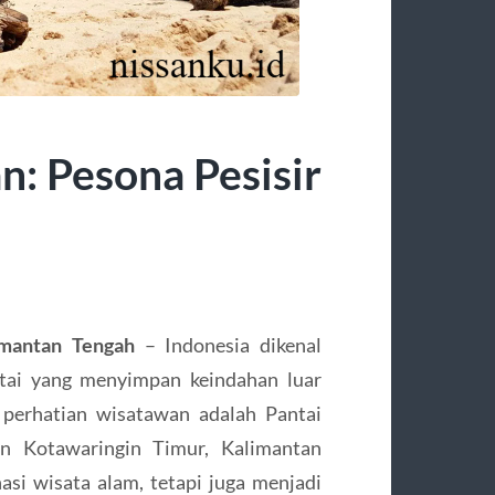
n: Pesona Pesisir
imantan Tengah
– Indonesia dikenal
ntai yang menyimpan keindahan luar
 perhatian wisatawan adalah Pantai
en Kotawaringin Timur, Kalimantan
asi wisata alam, tetapi juga menjadi