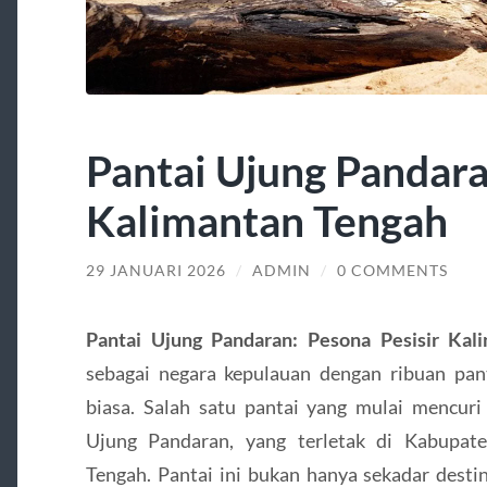
Pantai Ujung Pandara
Kalimantan Tengah
29 JANUARI 2026
/
ADMIN
/
0 COMMENTS
Pantai Ujung Pandaran: Pesona Pesisir Kal
sebagai negara kepulauan dengan ribuan pa
biasa. Salah satu pantai yang mulai mencuri
Ujung Pandaran, yang terletak di Kabupat
Tengah. Pantai ini bukan hanya sekadar destin