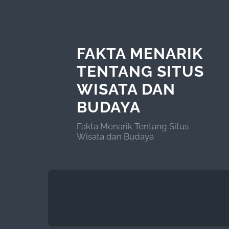
FAKTA MENARIK
TENTANG SITUS
WISATA DAN
BUDAYA
Fakta Menarik Tentang Situs
Wisata dan Budaya