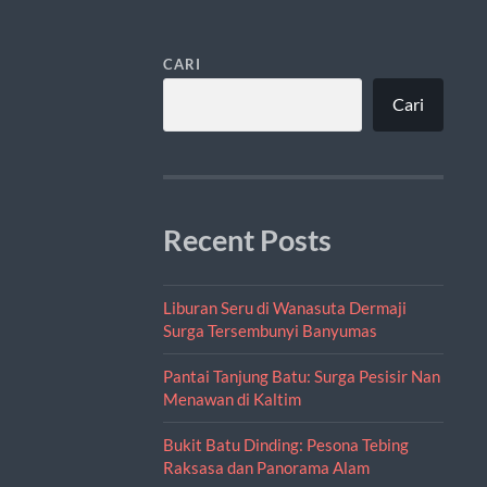
CARI
Cari
Recent Posts
Liburan Seru di Wanasuta Dermaji
Surga Tersembunyi Banyumas
Pantai Tanjung Batu: Surga Pesisir Nan
Menawan di Kaltim
Bukit Batu Dinding: Pesona Tebing
Raksasa dan Panorama Alam