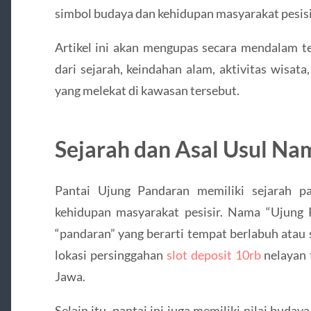
simbol budaya dan kehidupan masyarakat pesisi
Artikel ini akan mengupas secara mendalam t
dari sejarah, keindahan alam, aktivitas wisat
yang melekat di kawasan tersebut.
Sejarah dan Asal Usul Na
Pantai Ujung Pandaran memiliki sejarah p
kehidupan masyarakat pesisir. Nama “Ujung P
“pandaran” yang berarti tempat berlabuh atau 
lokasi persinggahan
slot deposit 10rb
nelayan 
Jawa.
Selain itu, pantai ini juga memiliki nilai buda