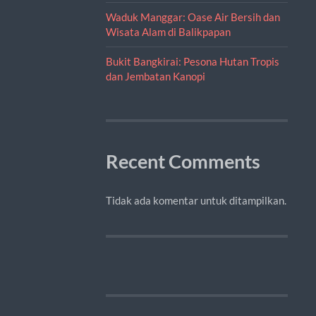
Waduk Manggar: Oase Air Bersih dan
Wisata Alam di Balikpapan
Bukit Bangkirai: Pesona Hutan Tropis
dan Jembatan Kanopi
Recent Comments
Tidak ada komentar untuk ditampilkan.