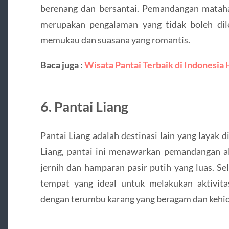
berenang dan bersantai. Pemandangan mataha
merupakan pengalaman yang tidak boleh di
memukau dan suasana yang romantis.
Baca juga :
Wisata Pantai Terbaik di Indonesia 
6. Pantai Liang
Pantai Liang adalah destinasi lain yang layak 
Liang, pantai ini menawarkan pemandangan al
jernih dan hamparan pasir putih yang luas. Se
tempat yang ideal untuk melakukan aktivita
dengan terumbu karang yang beragam dan kehid