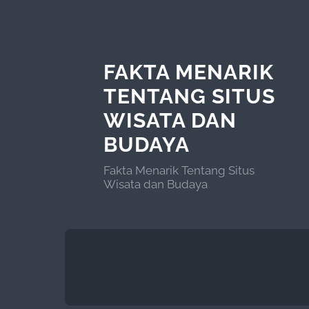
FAKTA MENARIK
TENTANG SITUS
WISATA DAN
BUDAYA
Fakta Menarik Tentang Situs
Wisata dan Budaya