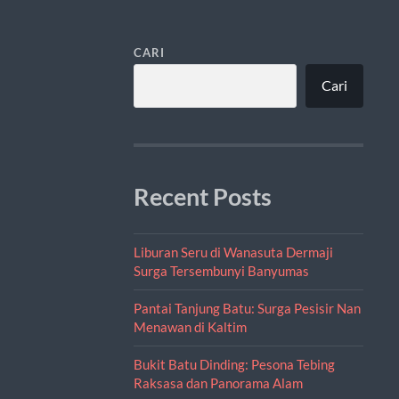
CARI
Cari
Recent Posts
Liburan Seru di Wanasuta Dermaji
Surga Tersembunyi Banyumas
Pantai Tanjung Batu: Surga Pesisir Nan
Menawan di Kaltim
Bukit Batu Dinding: Pesona Tebing
Raksasa dan Panorama Alam