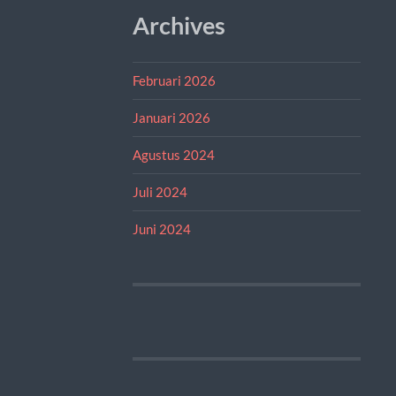
Archives
Februari 2026
Januari 2026
Agustus 2024
Juli 2024
Juni 2024