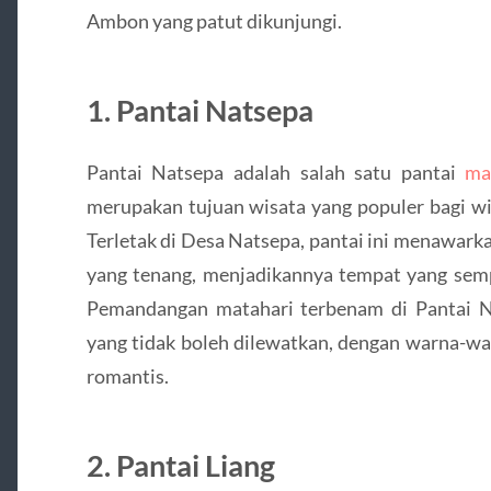
Ambon yang patut dikunjungi.
1. Pantai Natsepa
Pantai Natsepa adalah salah satu pantai
ma
merupakan tujuan wisata yang populer bagi w
Terletak di Desa Natsepa, pantai ini menawarka
yang tenang, menjadikannya tempat yang semp
Pemandangan matahari terbenam di Pantai 
yang tidak boleh dilewatkan, dengan warna-w
romantis.
2. Pantai Liang