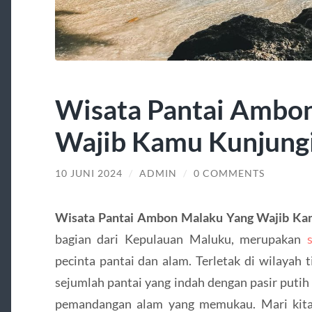
Wisata Pantai Ambo
Wajib Kamu Kunjung
10 JUNI 2024
/
ADMIN
/
0 COMMENTS
Wisata Pantai Ambon Malaku Yang Wajib Ka
bagian dari Kepulauan Maluku, merupakan
pecinta pantai dan alam. Terletak di wilaya
sejumlah pantai yang indah dengan pasir putih 
pemandangan alam yang memukau. Mari kita j