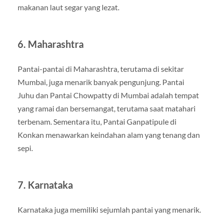
makanan laut segar yang lezat.
6. Maharashtra
Pantai-pantai di Maharashtra, terutama di sekitar
Mumbai, juga menarik banyak pengunjung. Pantai
Juhu dan Pantai Chowpatty di Mumbai adalah tempat
yang ramai dan bersemangat, terutama saat matahari
terbenam. Sementara itu, Pantai Ganpatipule di
Konkan menawarkan keindahan alam yang tenang dan
sepi.
7. Karnataka
Karnataka juga memiliki sejumlah pantai yang menarik.