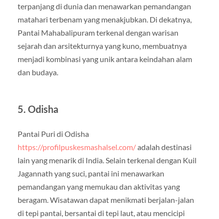
terpanjang di dunia dan menawarkan pemandangan
matahari terbenam yang menakjubkan. Di dekatnya,
Pantai Mahabalipuram terkenal dengan warisan
sejarah dan arsitekturnya yang kuno, membuatnya
menjadi kombinasi yang unik antara keindahan alam
dan budaya.
5. Odisha
Pantai Puri di Odisha
https://profilpuskesmashalsel.com/
adalah destinasi
lain yang menarik di India. Selain terkenal dengan Kuil
Jagannath yang suci, pantai ini menawarkan
pemandangan yang memukau dan aktivitas yang
beragam. Wisatawan dapat menikmati berjalan-jalan
di tepi pantai, bersantai di tepi laut, atau mencicipi