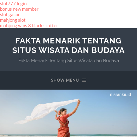
slot777 login
bonus new member
slot gacor
mahjong slot
mahjong wins 3 black scatter
FAKTA MENARIK TENTANG
SITUS WISATA DAN BUDAYA
Fakta Menarik Tentang Situs Wisata dan Budaya
SHOW MENU